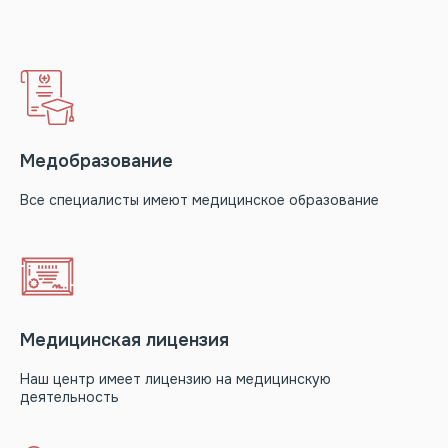
ДЕРМАТОСКОПИЮ
У ДЕРМАТОЛОГА
Оставьте заявку и администратор
предложит Вам удобное время для
записи в ближайшее время
Медобразование
Ваше имя
Все специалисты имеют медицинское образование
Ваш телефон
Медицинская лицензия
Записаться со скидкой
Наш центр имеет лицензию на медицинскую
деятельность
При нажатии на кнопку «Записаться
со скидкой» вы даете согласие