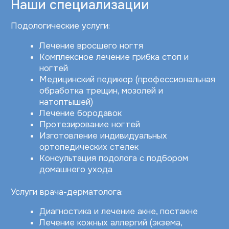
Ведущий специалист-подолог
Шитькова Ксения Юрьевна
Антоник Юлия Богдановна
Подолог, врач-терапевт
Квалифицированный врач-
дерматовенеролог, подолог